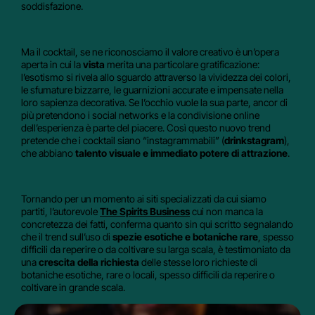
soddisfazione.
Ma il cocktail, se ne riconosciamo il valore creativo è un’opera
aperta in cui la
vista
merita una particolare gratificazione:
l’esotismo si rivela allo sguardo attraverso la vividezza dei colori,
le sfumature bizzarre, le guarnizioni accurate e impensate nella
loro sapienza decorativa. Se l’occhio vuole la sua parte, ancor di
più pretendono i social networks e la condivisione online
dell’esperienza è parte del piacere. Così questo nuovo trend
pretende che i cocktail siano “instagrammabili” (
drinkstagram
),
che abbiano
talento visuale e immediato potere di attrazione
.
Tornando per un momento ai siti specializzati da cui siamo
partiti, l’autorevole
The Spirits Business
cui non manca la
concretezza dei fatti, conferma quanto sin qui scritto segnalando
che il trend sull’uso di
spezie esotiche e botaniche rare
, spesso
difficili da reperire o da coltivare su larga scala, è testimoniato da
una
crescita della richiesta
delle stesse loro richieste di
botaniche esotiche, rare o locali, spesso difficili da reperire o
coltivare in grande scala.