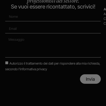
professionisti del settore.
Se vuoi essere ricontattato, scrivici!
A
A
C
C
Autorizzo il trattamento dei dati per rispondere alla mia richiesta,
secondo
l'informativa privacy
Invia