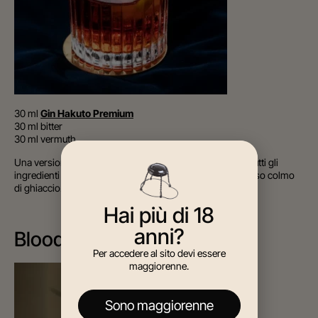
30 ml
Gin Hakuto Premium
30 ml bitter
30 ml vermuth
Una versione rivisitata del
cocktail Negroni
. Mescolare tutti gli
ingredienti in un mixing glass e versare in un tumbler basso colmo
di ghiaccio. Decorare con uno spicchio di lime.
Hai più di 18
anni?
Bloody Jane
Per accedere al sito devi essere
maggiorenne.
Sono maggiorenne