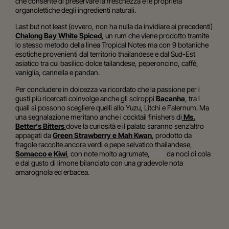
che consente di preservare la freschezza e le proprietà
organolettiche degli ingredienti naturali.
Last but not least (ovvero, non ha nulla da invidiare ai precedenti)
Chalong Bay White Spiced
, un rum che viene prodotto tramite
lo stesso metodo della linea Tropical Notes ma con 9 botaniche
esotiche provenienti dal territorio thailandese e dal Sud-Est
asiatico tra cui basilico dolce tailandese, peperoncino, caffè,
vaniglia, cannella e pandan.
Per concludere in dolcezza va ricordato che la passione per i
gusti più ricercati coinvolge anche gli sciroppi
Bacanha
, tra i
quali si possono scegliere quelli allo Yuzu, Litchi e Falernum. Ma
una segnalazione meritano anche i cocktail finishers di
Ms.
Better’s Bitters
dove la curiosità e il palato saranno senz’altro
appagati da
Green Strawberry e Mah Kwan
, prodotto da
fragole raccolte ancora verdi e pepe selvatico thailandese,
Somacco e Kiwi
, con note molto agrumate,
Kola
da noci di cola
e dal gusto di limone bilanciato con una gradevole nota
amarognola ed erbacea.