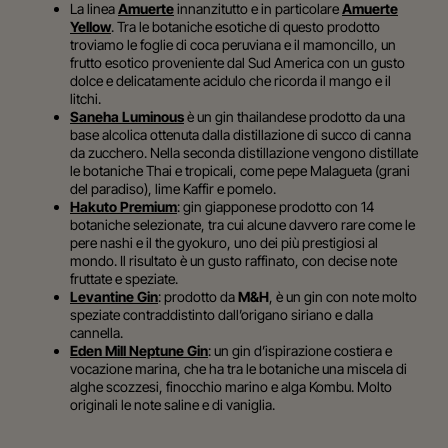
La linea
Amuerte
innanzitutto e in particolare
Amuerte
Yellow
. Tra le botaniche esotiche di questo prodotto
troviamo le foglie di coca peruviana e il mamoncillo, un
frutto esotico
proveniente dal Sud America con un gusto
dolce e delicatamente acidulo che ricorda il mango e il
litchi.
Saneha Luminous
è un gin thailandese prodotto da una
base alcolica ottenuta dalla distillazione di succo di canna
da zucchero. Nella seconda distillazione vengono distillate
le botaniche Thai e tropicali, come pepe Malagueta (grani
del paradiso), lime Kaffir e pomelo.
Hakuto Premium
: gin giapponese prodotto con 14
botaniche selezionate, tra cui alcune davvero rare come le
pere nashi e il the gyokuro, uno dei più prestigiosi al
mondo. Il risultato
è un gusto raffinato, con decise note
fruttate e speziate.
Levantine Gin
: prodotto da
M&H
, è un gin con note molto
speziate contraddistinto dall’origano siriano e dalla
cannella.
Eden Mill Neptune Gin
: un gin d’ispirazione costiera e
vocazione marina, che ha tra le botaniche una miscela di
alghe scozzesi, finocchio marino e alga Kombu. Molto
originali le
note saline e di vaniglia.