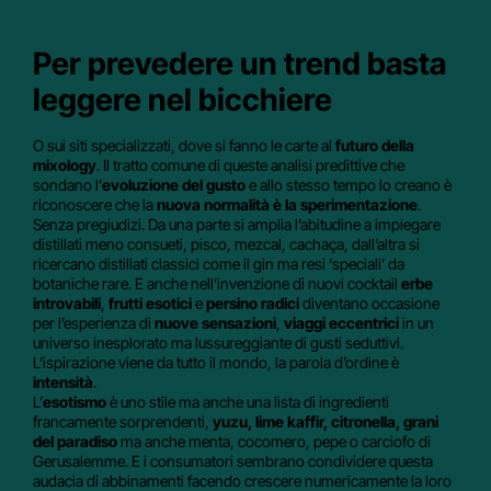
Per prevedere un trend basta
leggere nel bicchiere
O sui siti specializzati, dove si fanno le carte al
futuro della
mixology
. Il tratto comune di queste analisi predittive che
sondano l’
evoluzione del gusto
e allo stesso tempo lo creano è
riconoscere che la
nuova normalità è la sperimentazione
.
Senza pregiudizi. Da una parte si amplia l’abitudine a impiegare
distillati meno consueti, pisco, mezcal, cachaça, dall’altra si
ricercano distillati classici come il gin ma resi ‘speciali’ da
botaniche rare. E anche nell’invenzione di nuovi cocktail
erbe
introvabili
,
frutti esotici
e
persino radici
diventano occasione
per l’esperienza di
nuove sensazioni
,
viaggi eccentrici
in un
universo inesplorato ma lussureggiante di gusti seduttivi.
L’ispirazione viene da tutto il mondo, la parola d’ordine è
intensità
.
L’
esotismo
è uno stile ma anche una lista di ingredienti
francamente sorprendenti,
yuzu, lime kaffir, citronella, grani
del paradiso
ma anche menta, cocomero, pepe o carciofo di
Gerusalemme. E i consumatori sembrano condividere questa
audacia di abbinamenti facendo crescere numericamente la loro