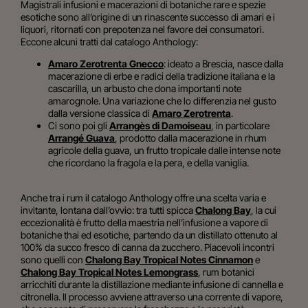
Magistrali infusioni e macerazioni di botaniche rare e spezie
esotiche sono all’origine di un rinascente successo di amari e i
liquori, ritornati con prepotenza nel favore dei consumatori.
Eccone alcuni tratti dal catalogo Anthology:
Amaro Zerotrenta Gnecco
: ideato a Brescia, nasce dalla
macerazione di erbe e radici della tradizione italiana e la
cascarilla, un arbusto che dona importanti note
amarognole. Una variazione che lo differenzia nel gusto
dalla versione classica di
Amaro Zerotrenta
.
Ci sono poi gli
Arrangès di Damoiseau
, in particolare
Arrangé Guava
, prodotto dalla macerazione in rhum
agricole della guava, un frutto tropicale dalle intense note
che
ricordano la fragola e la pera, e della vaniglia.
Anche tra i rum il catalogo Anthology offre una scelta varia e
invitante, lontana dall’ovvio: tra tutti spicca
Chalong Bay
, la cui
eccezionalità è frutto della maestria nell’infusione a vapore di
botaniche thai ed esotiche, partendo da un distillato ottenuto al
100% da succo fresco di canna da zucchero. Piacevoli incontri
sono quelli con
Chalong Bay Tropical Notes Cinnamon
e
Chalong Bay Tropical Notes Lemongrass
, rum botanici
arricchiti durante la distillazione mediante infusione di cannella e
citronella. Il processo avviene attraverso una corrente di vapore,