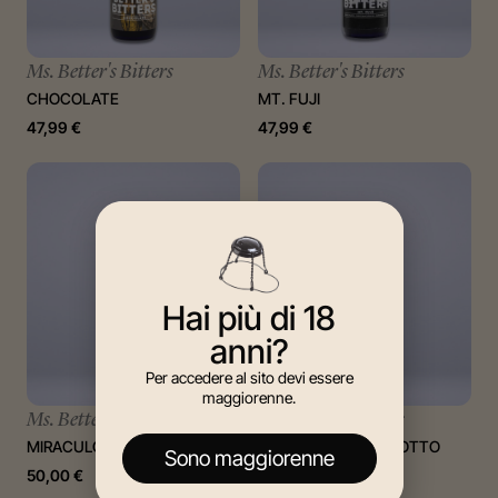
Ms. Better's Bitters
Ms. Better's Bitters
CHOCOLATE
MT. FUJI
47,99
€
47,99
€
Hai più di 18
anni?
Per accedere al sito devi essere
maggiorenne.
Ms. Better's Bitters
Ms. Better's Bitters
MIRACULOUS FOAMER
BANANA E BERGAMOTTO
Sono maggiorenne
50,00
€
47,99
€