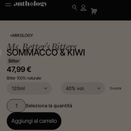
<
MIXOLOGY
Ms. Better's Bitters
SOMMACCO & KIWI
Bitter
47,99
€
Bitter 100% naturale
Svuota
Aggiungi al carrello