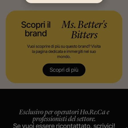
Scopri il
Ms. Better's
brand
Bitters
Vuoi scoprire di più su questo brand? Visita
la pagina dedicata e immergiti nel suo
mondo.
Scopri di più
Esclusivo per operatori Ho.Re.Ca e
professionisti del settore.
Se vuoi essere ricontattato, scrivici!