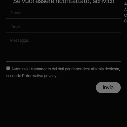
Se vuoi essere ricontattato, scrivici!
A
A
C
C
Autorizzo il trattamento dei dati per rispondere alla mia richiesta,
secondo
l'informativa privacy
Invia