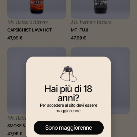
Ms. Better's Bitters
Ms. Better's Bitters
CAPSICHIST LAVA HOT
MT. FUJI
47,99
€
47,99
€
Hai più di 18
anni?
Per accedere al sito devi essere
maggiorenne.
Ms. Better's Bitters
Ms. Better's Bitters
SMOKE & OAK
SOMMACCO & KIWI
Sono maggiorenne
47,99
€
47,99
€