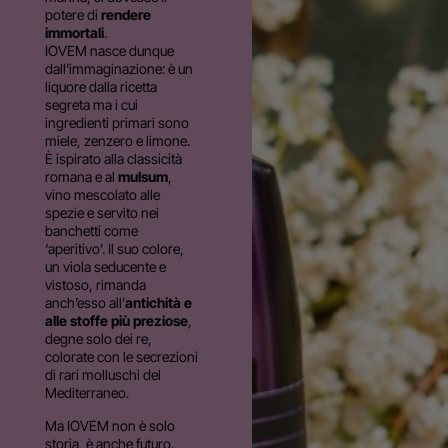
potere di
rendere
immortali
.
IOVEM nasce dunque
dall’immaginazione: è un
liquore dalla ricetta
segreta ma i cui
ingredienti primari sono
miele, zenzero e limone.
È ispirato alla classicità
romana e al
mulsum
,
vino mescolato alle
spezie e servito nei
banchetti come
‘aperitivo’. Il suo colore,
un viola seducente e
vistoso, rimanda
anch’esso all’
antichità e
alle stoffe più preziose
,
degne solo dei re,
colorate con le secrezioni
di rari molluschi del
Mediterraneo.
Ma IOVEM non è solo
storia, è anche futuro.