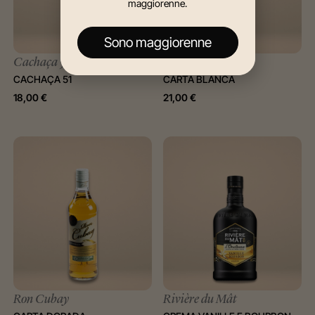
maggiorenne.
Sono maggiorenne
Cachaça 51
Ron Cubay
CACHAÇA 51
CARTA BLANCA
18,00
€
21,00
€
Ron Cubay
Rivière du Mât