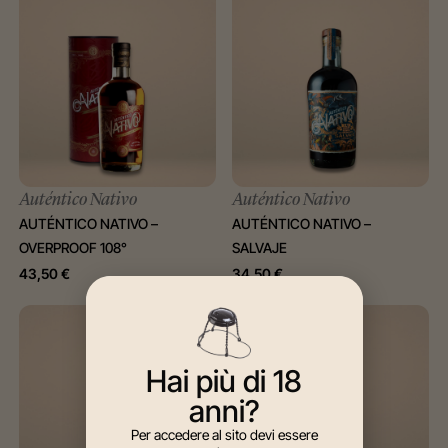
Auténtico Nativo
Auténtico Nativo
AUTÉNTICO NATIVO –
AUTÉNTICO NATIVO –
OVERPROOF 108°
SALVAJE
43,50
€
34,50
€
Hai più di 18
anni?
Per accedere al sito devi essere