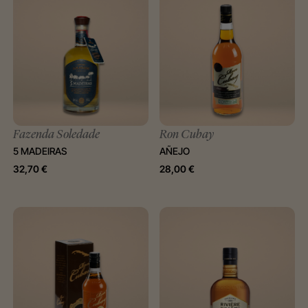
Fazenda Soledade
Ron Cubay
5 MADEIRAS
AÑEJO
32,70
€
28,00
€