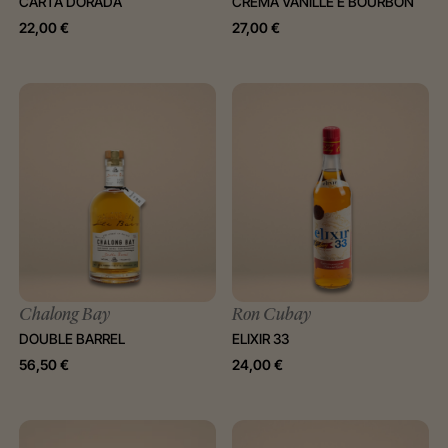
CARTA DORADA
CREMA VANILLE E BOURBON
22,00
€
27,00
€
Chalong Bay
Ron Cubay
DOUBLE BARREL
ELIXIR 33
56,50
€
24,00
€