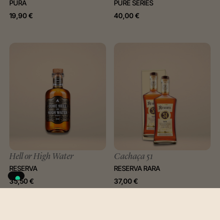
PURA
PURE SERIES
19,90
€
40,00
€
Hell or High Water
Cachaça 51
RESERVA
RESERVA RARA
35,50
€
37,00
€