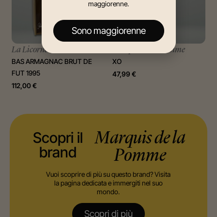
maggiorenne.
Sono maggiorenne
La Licorne
Marquis de la Pomme
BAS ARMAGNAC BRUT DE
XO
FUT 1995
47,99
€
112,00
€
Scopri il
Marquis de la
brand
Pomme
Vuoi scoprire di più su questo brand? Visita
la pagina dedicata e immergiti nel suo
mondo.
Scopri di più