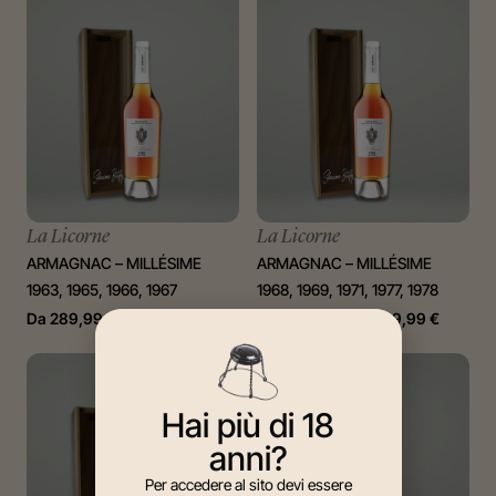
La Licorne
La Licorne
ARMAGNAC – MILLÉSIME
ARMAGNAC – MILLÉSIME
1963, 1965, 1966, 1967
1968, 1969, 1971, 1977, 1978
Da
289,99
€
a
378,00
€
Da
168,90
€
a
5.349,99
€
Hai più di 18
anni?
Per accedere al sito devi essere