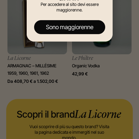
Per accedere al sito devi essere
maggiorenne.
Sono maggiorenne
La Licorne
Le Philtre
ARMAGNAC – MILLÉSIME
Organic Vodka
1959, 1960, 1961, 1962
42,99
€
Da
408,70
€
a
1.502,00
€
Scopri il brand
La Licorne
Vuoi scoprire di più su questo brand? Visita
la pagina dedicata e immergiti nel suo
mondo.