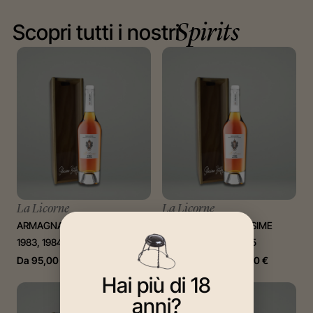
Scopri tutti i nostri
Spirits
La Licorne
La Licorne
ARMAGNAC – MILLÉSIME 1981,
ARMAGNAC – MILLÉSIME
1983, 1984, 1987, 1988, 1989
1964, 1970, 1973, 1975
Da
95,00
€
a
115,00
€
Da
144,70
€
a
334,90
€
Hai più di 18
anni?