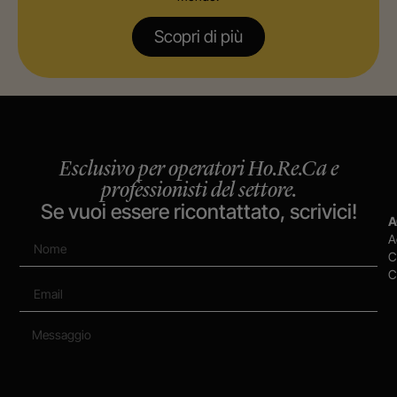
Scopri di più
Esclusivo per operatori Ho.Re.Ca e
professionisti del settore.
Se vuoi essere ricontattato, scrivici!
A
A
C
C