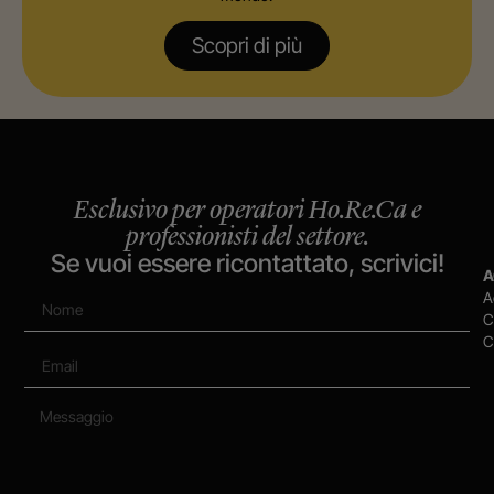
Scopri di più
Esclusivo per operatori Ho.Re.Ca e
professionisti del settore.
Se vuoi essere ricontattato, scrivici!
A
A
C
C