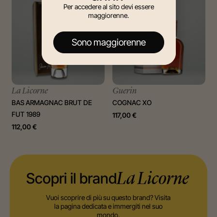
Per accedere al sito devi essere
maggiorenne.
Sono maggiorenne
La Licorne
Guerin
BAS ARMAGNAC BRUT DE
COGNAC XO
FUT 1989
117,00
€
112,00
€
Scopri il brand
La Licorne
Vuoi scoprire di più su questo brand? Visita
la pagina dedicata e immergiti nel suo
mondo.