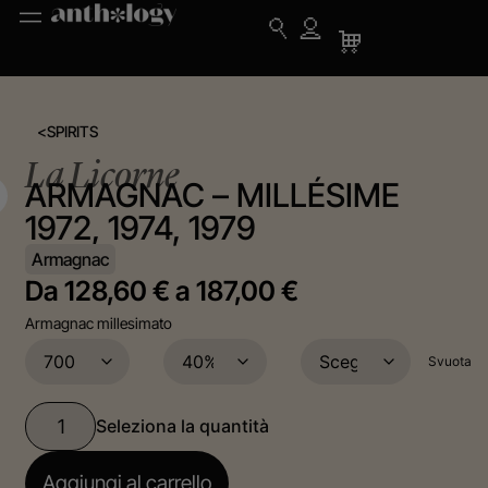
<
SPIRITS
La Licorne
ARMAGNAC – MILLÉSIME
1972, 1974, 1979
Armagnac
Da
128,60
€
a
187,00
€
Armagnac millesimato
Svuota
Aggiungi al carrello