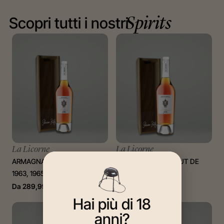
Scopri tutti i nostri
Spirits
La Licorne
La Licorne
ARMAGNAC – MILLÉSIME
BAS ARMAGNAC BRUT DE
1963, 1965, 1966, 1967
FUT 1995
Da
289,99
€
a
378,00
€
112,00
€
Hai più di 18
anni?