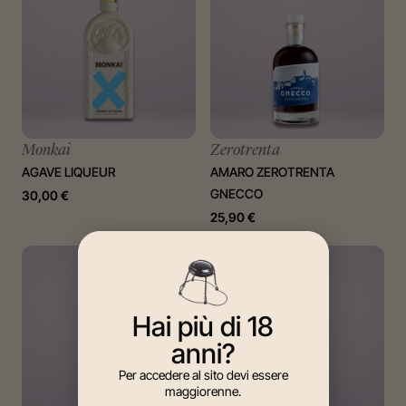
Monkai
Zerotrenta
AGAVE LIQUEUR
AMARO ZEROTRENTA
GNECCO
30,00
€
25,90
€
Hai più di 18
anni?
Per accedere al sito devi essere
maggiorenne.