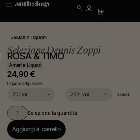
<
AMARI E LIQUORI
Selezione Dennis Zoppi
ROSA & TIMO
Amari e Liquori
24,90
€
Liquore artigianale
Svuota
Aggiungi al carrello