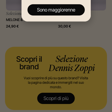
Sono maggiorenne
Selezione Dennis Zoppi
Monkai
MELONE & TEA
RUM LIQUEUR
24,90
€
30,00
€
Scopri il
Selezione
brand
Dennis Zoppi
Vuoi scoprire di più su questo brand? Visita
la pagina dedicata e immergiti nel suo
mondo.
Scopri di più