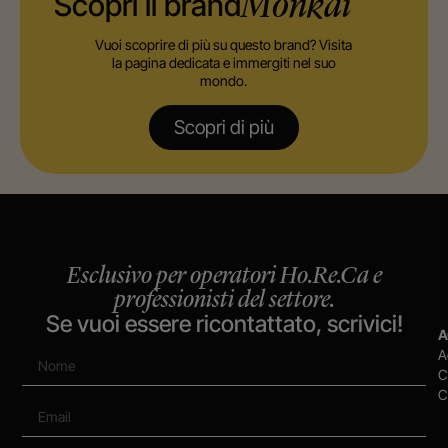
Scopri il brand
Monkai
Vuoi scoprire di più su questo brand? Visita
la pagina dedicata e immergiti nel suo
mondo.
Scopri di più
Esclusivo per operatori Ho.Re.Ca e
professionisti del settore.
Se vuoi essere ricontattato, scrivici!
A
A
C
C