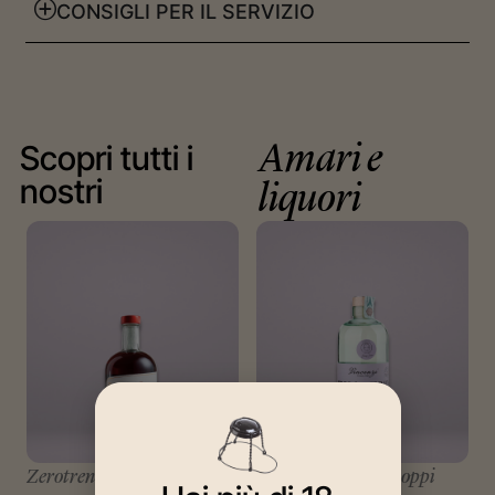
CONSIGLI PER IL SERVIZIO
Scopri tutti i
Amari e
nostri
liquori
Zerotrenta
Selezione Dennis Zoppi