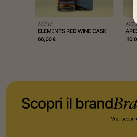
M&H
M&
ELEMENTS RED WINE CASK
APE
66,00
€
110,
Scopri il brand
Bra
Vuoi scoprir