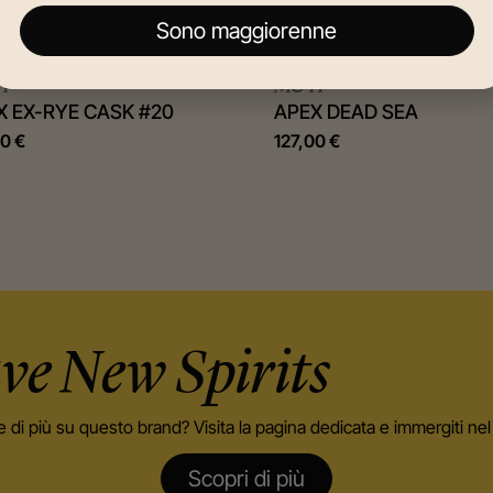
Sono maggiorenne
H
M&H
X EX-RYE CASK #20
APEX DEAD SEA
00
€
127,00
€
ve New Spirits
e di più su questo brand? Visita la pagina dedicata e immergiti n
Scopri di più