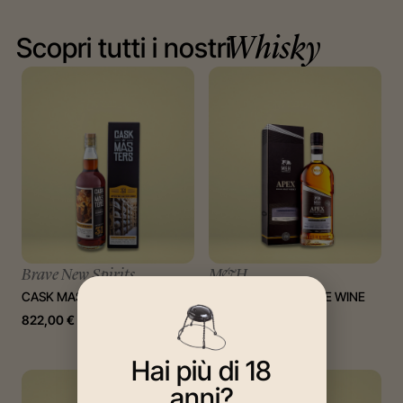
Scopri tutti i nostri
Whisky
Brave New Spirits
M&H
CASK MASTERS GLENROTHES
APEX POMEGRANATE WINE
CASK #21
822,00
€
110,00
€
Hai più di 18
anni?