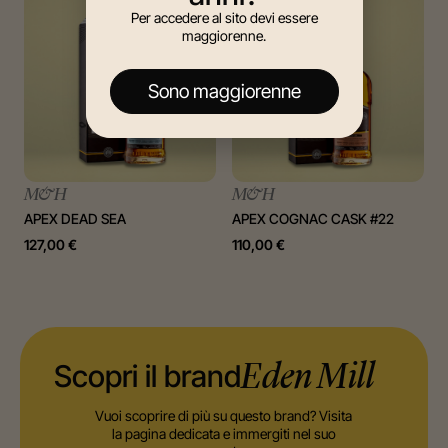
Per accedere al sito devi essere
maggiorenne.
Sono maggiorenne
M&H
M&H
APEX DEAD SEA
APEX COGNAC CASK #22
127,00
€
110,00
€
Scopri il brand
Eden Mill
Vuoi scoprire di più su questo brand? Visita
la pagina dedicata e immergiti nel suo