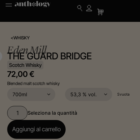
<
WHISKY
Eden Mill
THE GUARD BRIDGE
Scotch Whisky
72,00
€
Blended malt scotch whisky
Svuota
Aggiungi al carrello