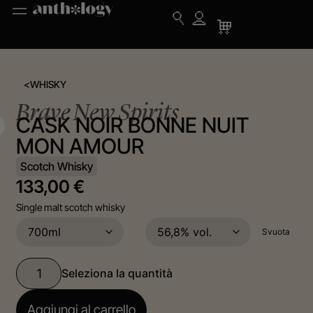
<
WHISKY
Brave New Spirits
CASK NOIR BONNE NUIT
MON AMOUR
Scotch Whisky
133,00
€
Single malt scotch whisky
Svuota
Aggiungi al carrello