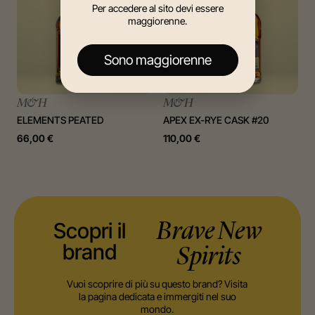
Per accedere al sito devi essere
maggiorenne.
Sono maggiorenne
M&H
M&H
ELEMENTS PEATED
APEX EX-RYE CASK #20
66,00
€
110,00
€
Scopri il
Brave New
brand
Spirits
Vuoi scoprire di più su questo brand? Visita
la pagina dedicata e immergiti nel suo
mondo.