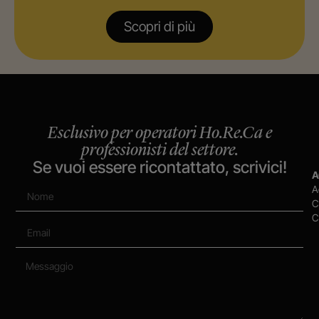
Scopri di più
Esclusivo per operatori Ho.Re.Ca e
professionisti del settore.
Se vuoi essere ricontattato, scrivici!
A
A
C
C