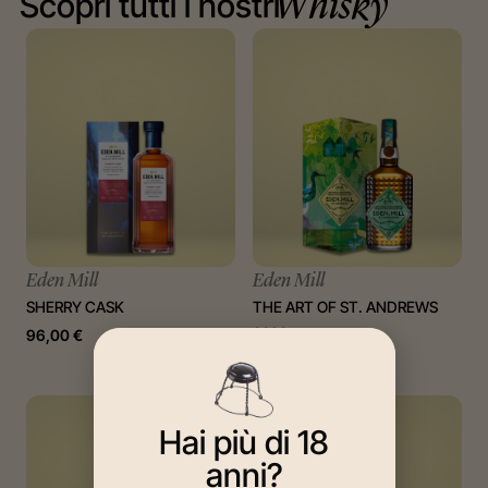
Scopri tutti i nostri
Whisky
Eden Mill
Eden Mill
SHERRY CASK
THE ART OF ST. ANDREWS
2023
96,00
€
270,00
€
Hai più di 18
anni?