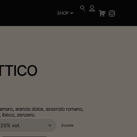
SHOP
TTICO
 amaro, arancio dolce, assenzio romano,
 ibisco, zenzero.
Svuota