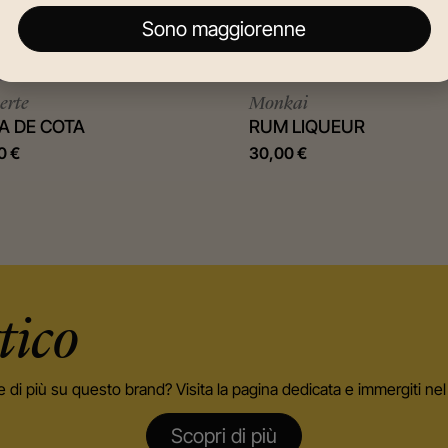
Sono maggiorenne
erte
Monkai
A DE COTA
RUM LIQUEUR
50
€
30,00
€
tico
e di più su questo brand? Visita la pagina dedicata e immergiti n
Scopri di più