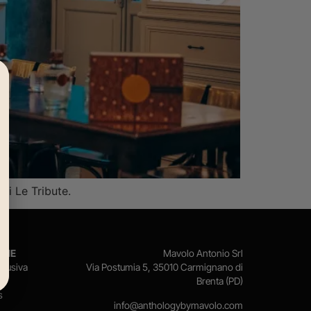
di Le Tribute.
ONE
Mavolo Antonio Srl
clusiva
Via Postumia 5, 35010 Carmignano di
Brenta (PD)
s
info@anthologybymavolo.com