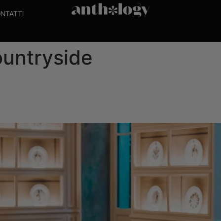
NTATTI
ountryside
a la campagna nel cuore di Mi
ntryside Gin di Le Tribute