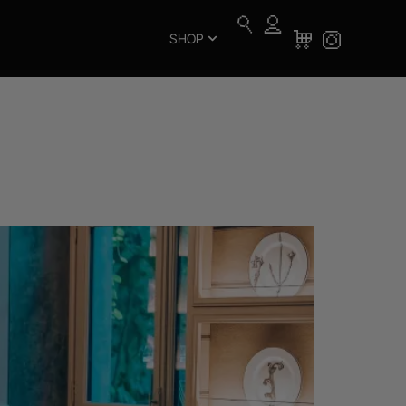
SHOP
lano: presentata