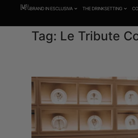
BRAND IN ESCLUSIVA
THE DRINKSETTING
CO
Tag:
Le Tribute C
Mavolo Beverages port
l’edizione limitata Cou