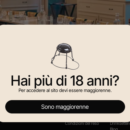
Hai più di 18 anni?
di Milano: presentata l’edizione limitata Countryside Gin 
Per accedere al sito devi essere maggiorenne.
Sono maggiorenne
ACQUISTI
NAVIGAZI
Account personale
Brand in Es
Carrello
Shop
Condizioni del reso
Drinksetter
Blog