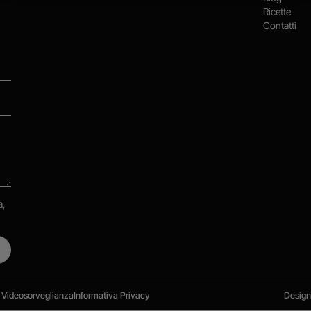
Ricette
Contatti
a,
 Videosorveglianza
Informativa Privacy
Desig