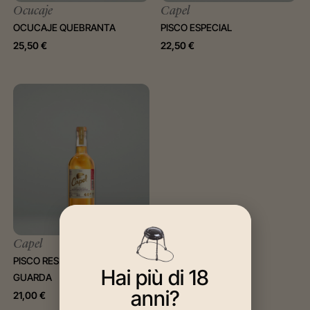
Ocucaje
Capel
OCUCAJE QUEBRANTA
PISCO ESPECIAL
25,50
€
22,50
€
Capel
PISCO RESERVADO DE
Hai più di 18
GUARDA
anni?
21,00
€