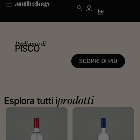
Parliamo di
PISCO
SCOPRI DI PIÙ
Esplora tutti i
prodotti