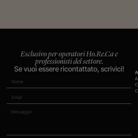
Esclusivo per operatori Ho.Re.Ca e
professionisti del settore.
Se vuoi essere ricontattato, scrivici!
A
A
C
C