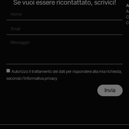
Se vuoi essere ricontattato, scrivici!
A
A
C
C
Autorizzo il trattamento dei dati per rispondere alla mia richiesta,
secondo
l'informativa privacy
Invia