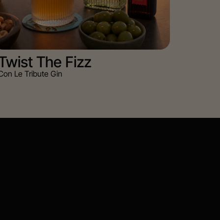
Twist The Fizz
Con Le Tribute Gin