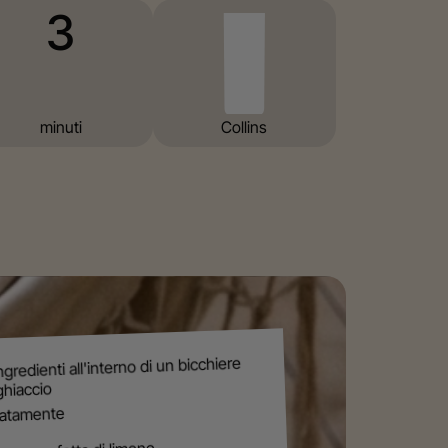
3
minuti
⁠Collins
ingredienti all'interno di un bicchiere
ghiaccio
catamente