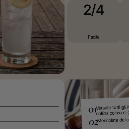
2/4
Facile
Versate tutti gli 
01
collins colmo di 
Mescolate deli
02