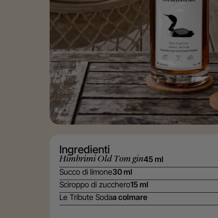
Ingredienti
Himbrimi Old Tom gin
45 ml
Succo di limone
30 ml
Sciroppo di zucchero
15 ml
Le Tribute Soda
a colmare