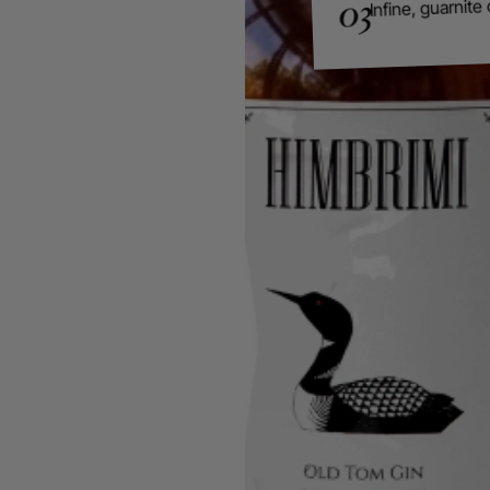
Infine, guarnite
03