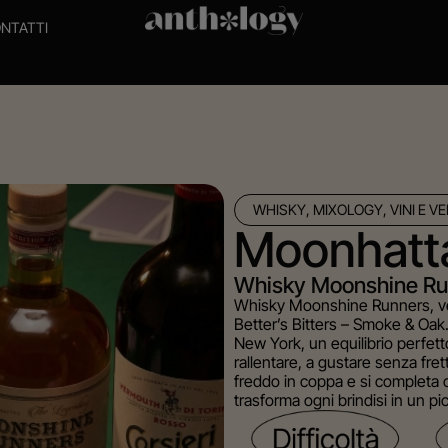
NTATTI
WHISKY, MIXOLOGY, VINI E 
Moonhatt
Whisky Moonshine Ru
Whisky Moonshine Runners, ver
Better’s Bitters – Smoke & Oak
New York, un equilibrio perfett
rallentare, a gustare senza fre
freddo in coppa e si completa c
trasforma ogni brindisi in un picc