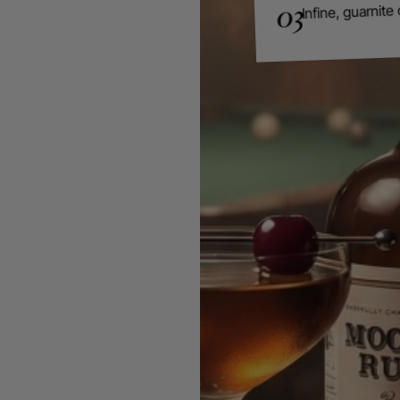
Infine, guarnite 
03