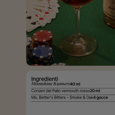
Ingredienti
Moonshine Runners
40 ml
Corsieri del Palio vermouth rosso
20 ml
Ms. Better's Bitters - Smoke & Oak
4 gocce