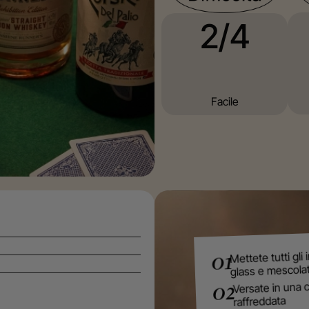
2/4
Facile
Mettete tutti gli 
01
glass e mescolat
Versate in una 
02
raffreddata