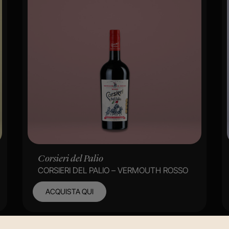
Corsieri del Palio
CORSIERI DEL PALIO – VERMOUTH ROSSO
ACQUISTA QUI