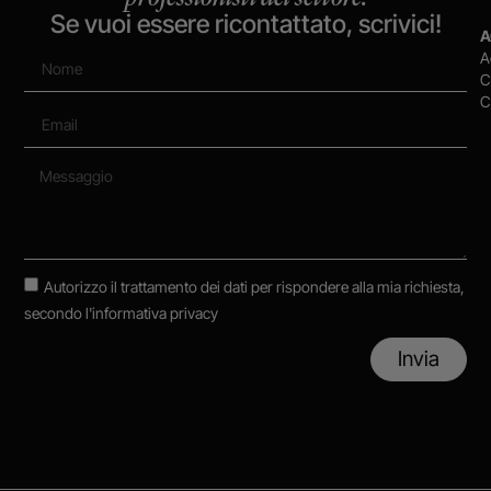
Se vuoi essere ricontattato, scrivici!
A
A
C
C
Autorizzo il trattamento dei dati per rispondere alla mia richiesta,
secondo
l'informativa privacy
Invia