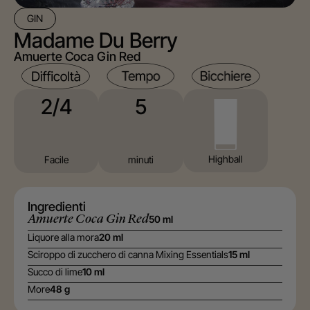
GIN
Madame Du Berry
Amuerte Coca Gin Red
5
2/4
⁠Highball
minuti
Facile
Ingredienti
Amuerte Coca Gin Red
50 ml
Liquore alla mora
20 ml
Sciroppo di zucchero di canna Mixing Essentials
15 ml
Succo di lime
10 ml
More
48 g