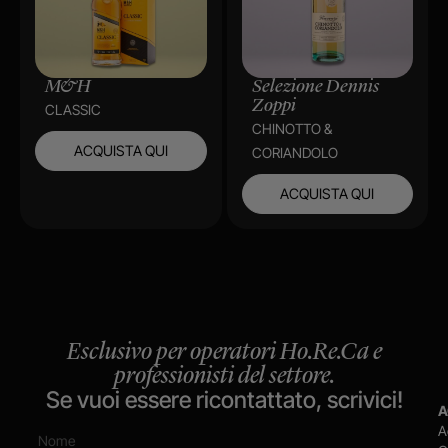
M&H
Selezione Dennis
Zoppi
CLASSIC
CHINOTTO &
ACQUISTA QUI
CORIANDOLO
ACQUISTA QUI
Esclusivo per operatori Ho.Re.Ca e
professionisti del settore.
Se vuoi essere ricontattato, scrivici!
A
A