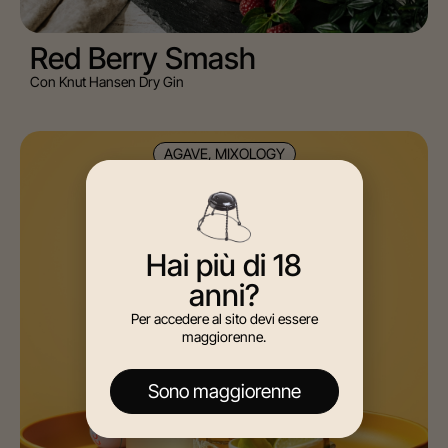
Red Berry Smash
Con Knut Hansen Dry Gin
AGAVE, MIXOLOGY
Hai più di 18
anni?
Per accedere al sito devi essere
maggiorenne.
Sono maggiorenne