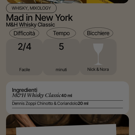
WHISKY, MIXOLOGY
Mad in New York
M&H Whisky Classic
5
2/4
⁠Nick & Nora
minuti
Facile
Ingredienti
M&H Whisky Classic
40 ml
Dennis Zoppi Chinotto & Coriandolo
20 ml