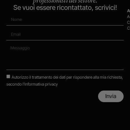
professionisti del settore.
Se vuoi essere ricontattato, scrivici!
A
A
C
C
Autorizzo il trattamento dei dati per rispondere alla mia richiesta,
secondo
l'informativa privacy
Invia