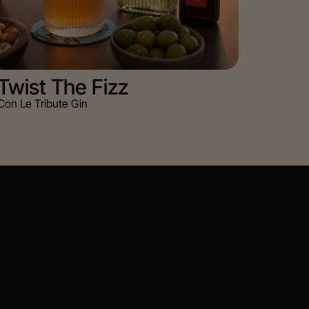
Twist The Fizz
Con Le Tribute Gin