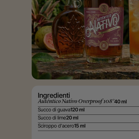
Ingredienti
Auténtico Nativo Overproof 108°
40 ml
Succo di guava
120 ml
Succo di lime
20 ml
Sciroppo d'acero
15 ml