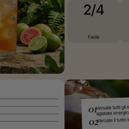
2/4
Facile
Versate tutti gli 
01
agiatate energi
Versate il tutto 
02