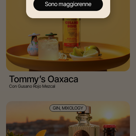
Sono maggiorenne
Tommy’s Oaxaca
Con Gusano Rojo Mezcal
GIN, MIXOLOGY