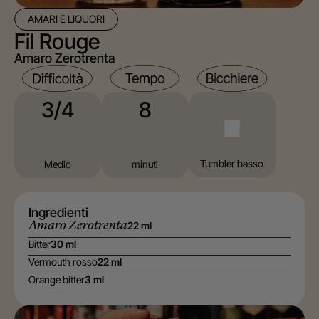
AMARI E LIQUORI
Fil Rouge
Amaro Zerotrenta
8
3/4
⁠Tumbler basso
minuti
Medio
Ingredienti
Amaro Zerotrenta
22 ml
Bitter
30 ml
Vermouth rosso
22 ml
Orange bitter
3 ml