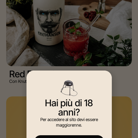
Red Berry Smash
Con Knut Hansen Dry Gin
Hai più di 18
AGAVE, MIXOLOGY
anni?
Per accedere al sito devi essere
maggiorenne.