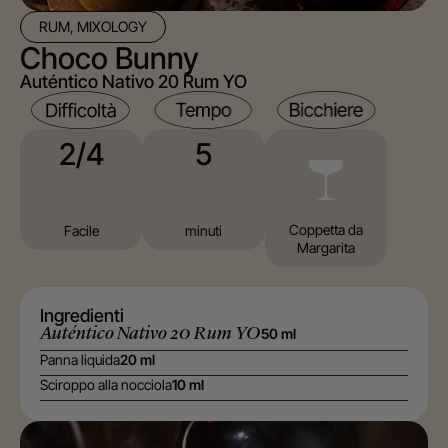
RUM, MIXOLOGY
Choco Bunny
Auténtico Nativo 20 Rum YO
5
2/4
⁠Coppetta da
minuti
Facile
Margarita
Ingredienti
Auténtico Nativo 20 Rum YO
50 ml
Panna liquida
20 ml
Sciroppo alla nocciola
10 ml