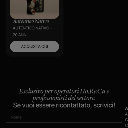
Auténtico Nativo
AUTÉNTICO NATIVO –
20 ANNI
ACQUISTA QUI
Esclusivo per operatori Ho.Re.Ca e
professionisti del settore.
Se vuoi essere ricontattato, scrivici!
A
A
C
C