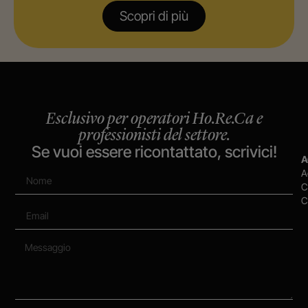
Scopri di più
Esclusivo per operatori Ho.Re.Ca e
professionisti del settore.
Se vuoi essere ricontattato, scrivici!
A
A
C
C