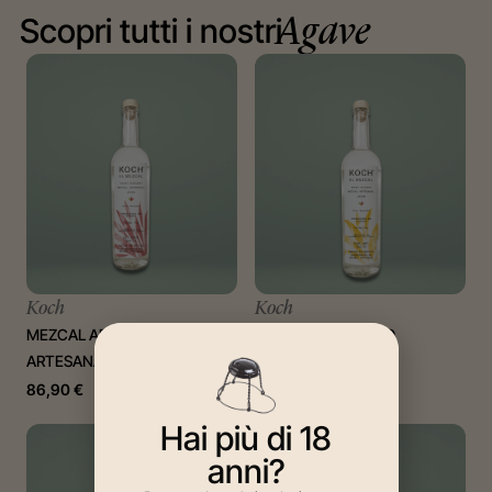
Scopri tutti i nostri
Agave
Koch
Koch
MEZCAL ARROQUEÑO
MEZCAL PULQUERO
ARTESANAL
ARTESANAL
86,90
€
92,00
€
Hai più di 18
anni?