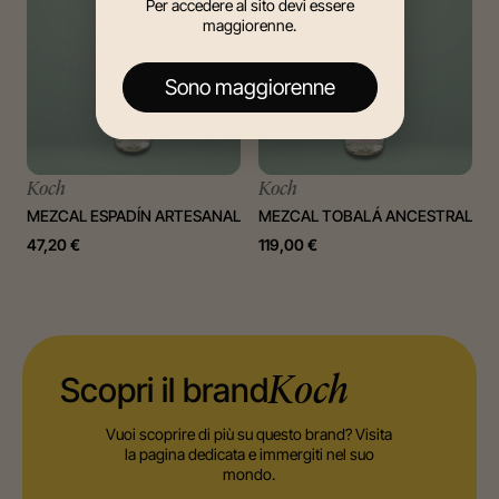
Per accedere al sito devi essere
maggiorenne.
Sono maggiorenne
Koch
Koch
MEZCAL ESPADÍN ARTESANAL
MEZCAL TOBALÁ ANCESTRAL
47,20
€
119,00
€
Scopri il brand
Koch
Vuoi scoprire di più su questo brand? Visita
la pagina dedicata e immergiti nel suo
mondo.