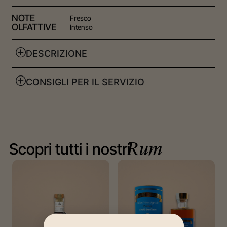
NOTE
Fresco
OLFATTIVE
Intenso
DESCRIZIONE
CONSIGLI PER IL SERVIZIO
Scopri tutti i nostri
Rum