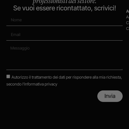
professionisti del settore.
Se vuoi essere ricontattato, scrivici!
A
A
C
C
Autorizzo il trattamento dei dati per rispondere alla mia richiesta,
secondo
l'informativa privacy
Invia