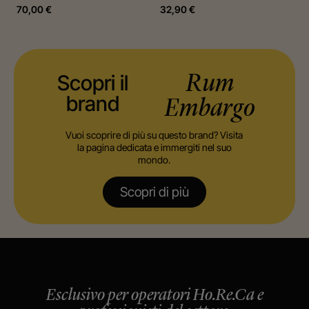
70,00
€
32,90
€
Scopri il
Rum
brand
Embargo
Vuoi scoprire di più su questo brand? Visita
la pagina dedicata e immergiti nel suo
mondo.
Scopri di più
Esclusivo per operatori Ho.Re.Ca e