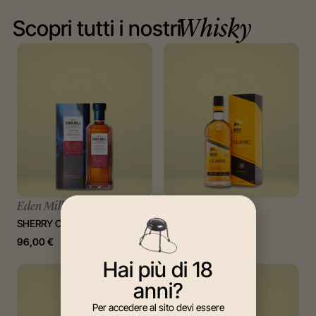
Scopri tutti i nostri
Whisky
Eden Mill
M&H
SHERRY CASK
CLASSIC
96,00
€
55,00
€
Hai più di 18
anni?
Per accedere al sito devi essere