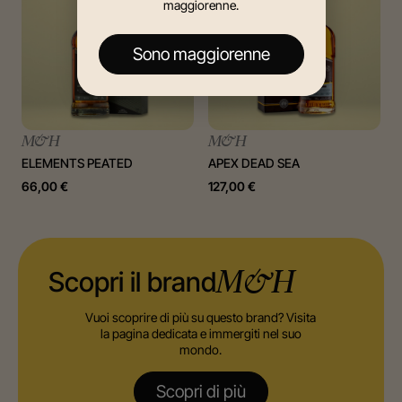
maggiorenne.
Sono maggiorenne
M&H
M&H
ELEMENTS PEATED
APEX DEAD SEA
66,00
€
127,00
€
Scopri il brand
M&H
Vuoi scoprire di più su questo brand? Visita
la pagina dedicata e immergiti nel suo
mondo.
Scopri di più