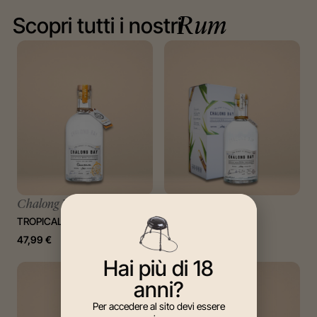
Scopri tutti i nostri
Rum
Chalong Bay
Chalong Bay
TROPICAL NOTES CINNAMON
PURE SERIES
47,99
€
40,00
€
Hai più di 18
anni?
Per accedere al sito devi essere