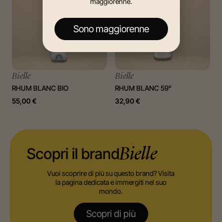
maggiorenne.
Sono maggiorenne
Bielle
Bielle
RHUM BLANC BIO
RHUM BLANC 59°
55,00
€
32,90
€
Scopri il brand
Bielle
Vuoi scoprire di più su questo brand? Visita
la pagina dedicata e immergiti nel suo
mondo.
Scopri di più