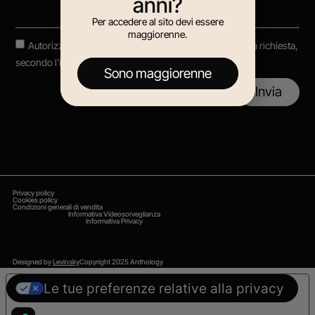
anni?
Per accedere al sito devi essere
maggiorenne.
Autorizzo il trattamento dei dati per rispondere alla mia richiesta,
secondo
l'informativa privacy
Sono maggiorenne
Invia
Privacy policy
Cookies policy
Condizioni generali di vendita
Informativa Videosorveglianza
Informativa Privacy
Designed by
Levinsky
Copyright 2025 Anthology
Le tue preferenze relative alla privacy
Informativa sulla raccolta